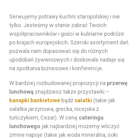
Serwujemy
potrawy
kuchni staropolskiej
i nie
tylko. Jesteśmy w stanie zabrać Twoich
współpracowników i gości w kulinarne podróże
po krajach europejskich. S
zeroki asortyment dań
pozwala nam dopasować
się do różnych
upodobań
żywieniowych
i doskonale nadaje się
na spotkania biznesowe i konferencje.
W bardziej rozbudowanej propozycji na
przerwę
lunchową
znajdzie
sz
także przystawki –
kanapki bankietowe
bądź
sałatki
(takie jak
sałatka
jarzynowa, grecka, nicejska z
tuńczykiem, Cezar)
. W cenę
cateringu
lunchowego
jak najbardziej
możemy wliczyć
zimne napoje
(takie jak woda mineralna, soki