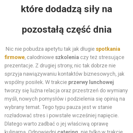
które dodadzą siły na
pozostałą część dnia
Nic nie pobudza apetytu
tak
jak długie
spotkania
firmowe
, całodniowe
szkolenia
czy
też
stresujące
prezentacje. Z drugiej strony, nic tak dobrze nie
sprzyja nawiązywaniu kontaktów biznesowych
,
jak
wspólny posiłek. W trakcie
przerwy lunchowej
tworzy
się luźna relacja
oraz
przestrzeń do wymiany
myśli, nowych pomysłów
i
podzielenia się opinią na
wybrany temat. Tego typu pauza jest w stanie
rozładować stres i powstałe wcześniej napięcie.
Dlatego warto zadbać o
jej właściwą oprawę
kulinarną.
Odpowiedni
catering,
nie tylko w trakcie