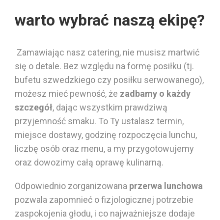
warto wybrać naszą ekipę?
Zamawiając nasz catering, nie
musisz
martwić
się o
detale
. Bez względu na formę posiłku (tj.
bufetu szwedzkiego czy posiłku serwowanego),
może
sz
mieć pewność, że
zadbamy o każdy
szczegół
, dając wszystkim prawdziwą
przyjemność smaku.
To Ty
ustala
sz
termin,
miejsce dostawy,
godzinę rozpoczęcia
lunch
u
,
liczbę osób oraz menu, a my przygotowujemy
oraz dowozimy całą oprawę kulinarną.
Odpowiednio zorganizowana
przerwa lunchowa
pozw
ala
zapomnieć o fizjologicznej potrzebie
zaspokojenia głodu, i co najważniejsze doda
je