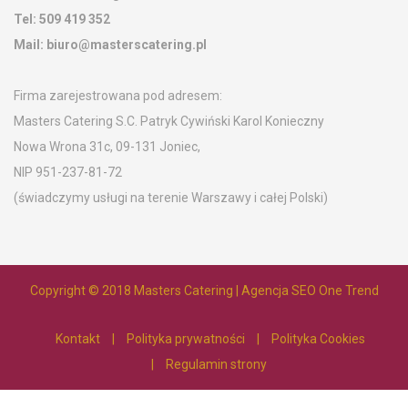
Tel:
509 419 352
Mail:
biuro@masterscatering.pl
Firma zarejestrowana pod adresem:
Masters Catering S.C. Patryk Cywiński Karol Konieczny
Nowa Wrona 31c, 09-131 Joniec,
NIP 951-237-81-72
(świadczymy usługi na terenie Warszawy i całej Polski)
Copyright © 2018
Masters Catering
|
Agencja SEO One Trend
Kontakt
Polityka prywatności
Polityka Cookies
Regulamin strony