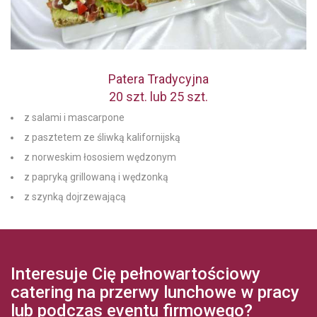
Patera Tradycyjna
20 szt. lub 25 szt.
z salami i mascarpone
z pasztetem ze śliwką kalifornijską
z norweskim łososiem wędzonym
z papryką grillowaną i wędzonką
z szynką dojrzewającą
Interesuje Cię pełnowartościowy
catering na przerwy lunchowe w pracy
lub podczas eventu firmowego?