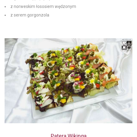
z norweskim łososiem wędzonym
z serem gorgonzola
Patera Wikinga