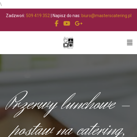
\
Zadzwoń:
509 419 352
| Napisz do nas:
biuro@masterscatering.pl
Przerwy lunchowe -
postaw na catering,