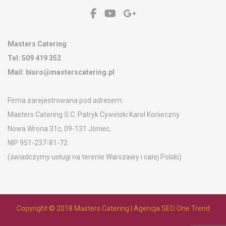
Kontakt
Masters Catering
Tel:
509 419 352
Mail:
biuro@masterscatering.pl
Firma zarejestrowana pod adresem:
Masters Catering S.C. Patryk Cywiński Karol Konieczny
Nowa Wrona 31c, 09-131 Joniec,
NIP 951-237-81-72
(świadczymy usługi na terenie Warszawy i całej Polski)
Copyright © 2018
Masters Catering
|
Agencja SEO One Trend