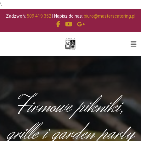
\
Zadzwoń:
509 419 352
| Napisz do nas:
biuro@masterscatering.pl
Firmowe pikniki,
grille i garden party