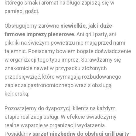
którego smak i aromat na długo zapiszą się w
pamięci gości.
Obsługujemy zarówno
niewielkie, jak i duże
firmowe imprezy plenerowe
. Ani
grill party
, ani
pikniki na
świeżym powietrzu
nie mają przed nami
tajemnic.
Posiadamy
bowiem bogate
doświadczenie
w organizacji tego typu imprez. Sprawdzamy się
znakomicie
nawet w przypadku złożonych
przedsięwzięć, które wymagają rozbudowanego
zaplecza gastronomicznego wraz z
obsługą
kelnerską
.
Pozostajemy do
dyspozycji klienta
na
każdym
etapie realizacji usługi
. W efekcie świadczymy
realne wsparcie w organizacji wydarzenia.
Posiadamy
sprzęt niezbędny
do obsługi
grill party