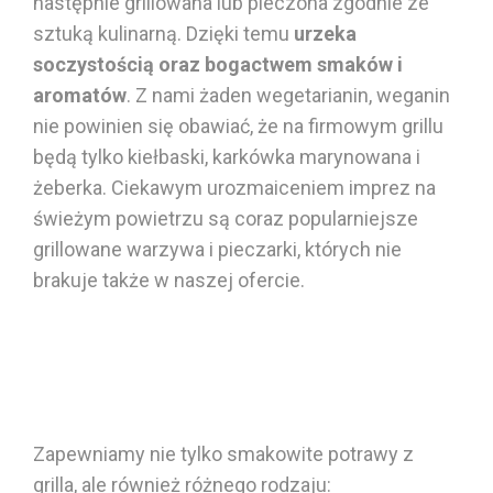
następnie grillowana lub pieczona zgodnie ze
sztuką kulinarną. Dzięki temu
urzeka
soczystością oraz bogactwem smaków i
aromatów
.
Z nami żaden wegetarianin, weganin
nie powinien się obawiać, że na firmowym grillu
będą tylko kiełbaski,
karkówka
marynowana
i
żeberka. Ciekawym urozmaiceniem imprez na
świeżym powietrzu są coraz popularniejsze
grillowane warzywa
i pieczarki, których nie
brakuje także w naszej ofercie.
Zapewniamy nie tylko smakowite potrawy z
grilla, ale również różnego rodzaju: