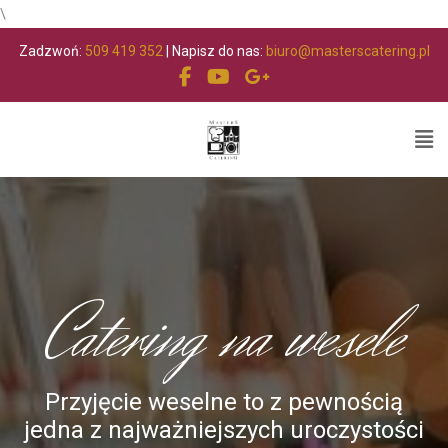
\
Zadzwoń:
509 419 352
| Napisz do nas:
biuro@masterscatering.pl
Catering na wesele
Przyjęcie weselne to z pewnością
jedna z najważniejszych uroczystości