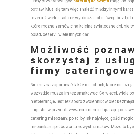
Firmy przygotowujące
catering na święta
mają jadłosp
potraw. Musi się tam więc znaleźć między innymi bars
przecież wiele osób nie wyobraża sobie świąt bez tych
które można zamówić na kolejne świąteczne dni, nie t
obiad, desery i wiele innych dań.
Możliwość poznaw
skorzystaj z usłu
firmy cateringowe
Nie można zapominać także o osobach, które nie czują
wszystkie muszą im też smakować. Co więcej, wiele osó
nietolerancje, jest też sporo zwolenników diet bezmię
sugestie w przygotowywaniu menu i dopasuje potraw
catering mieszany
, po to, by jak najwięcej gości mogł
miłośnikami próbowania nowych smaków. Może to być t