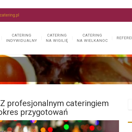
atering.pl
CATERING
CATERING
CATERING
REFERE
INDYWIDUALNY
NA WIGILIĘ
NA WIELKANOC
! Z profesjonalnym cateringiem
 okres przygotowań