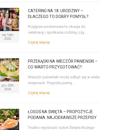
CATERING NA 18. URODZINY –
DLACZEGO TO DOBRY POMYSŁ?
Przyjęcie urodzinowe to okazja do
celebracji i spotkania rodziny, czy...
sty 16th
2025
Czytaj więcej
PRZEKĄSKI NA WIECZÓR PANIEŃSKI –
CO WARTO PRZYGOTOWAĆ?
Wieczór panieński może odbyć się w wielu
miejscach. Przyszłe panny...
gru 20th
2024
Czytaj więcej
ŁOSOŚ NA ŚWIĘTA – PROPOZYCJE
PODANIA. NAJCIEKAWSZE PRZEPISY
Trudno wyobrazić sobie Święta Bożego