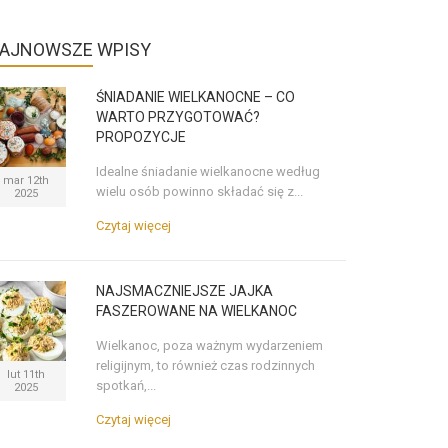
AJNOWSZE
WPISY
ŚNIADANIE WIELKANOCNE – CO
WARTO PRZYGOTOWAĆ?
PROPOZYCJE
Idealne śniadanie wielkanocne według
mar 12th
wielu osób powinno składać się z...
2025
Czytaj więcej
NAJSMACZNIEJSZE JAJKA
FASZEROWANE NA WIELKANOC
Wielkanoc, poza ważnym wydarzeniem
religijnym, to również czas rodzinnych
lut 11th
spotkań,...
2025
Czytaj więcej