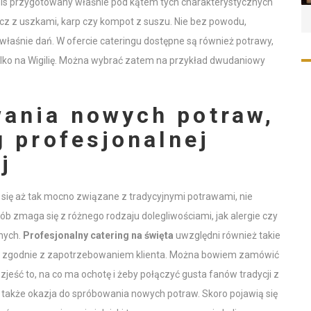
is przygotowany właśnie pod kątem tych charakterystycznych
zcz z uszkami, karp czy kompot z suszu. Nie bez powodu,
 właśnie dań. W ofercie cateringu dostępne są również potrawy,
ylko na Wigilię. Można wybrać zatem na przykład dwudaniowy
ania nowych potraw,
g profesjonalnej
j
 się aż tak mocno związane z tradycyjnymi potrawami, nie
b zmaga się z różnego rodzaju dolegliwościami, jak alergie czy
snych.
Profesjonalny catering na święta
uwzględni również takie
y zgodnie z zapotrzebowaniem klienta. Można bowiem zamówić
o zjeść to, na co ma ochotę i żeby połączyć gusta fanów tradycji z
akże okazja do spróbowania nowych potraw. Skoro pojawią się