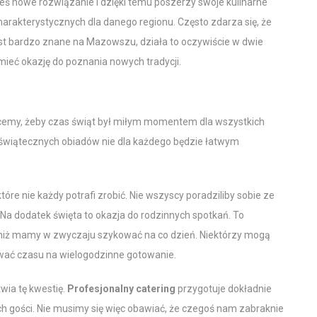
akieś nowe rozwiązanie i dzięki temu poszerzy swoje kulinarne
harakterystycznych dla danego regionu. Często zdarza się, że
jest bardzo znane na Mazowszu, działa to oczywiście w dwie
mieć okazję do poznania nowych tradycji.
chcemy, żeby czas świąt był miłym momentem dla wszystkich
y świątecznych obiadów nie dla każdego będzie łatwym
óre nie każdy potrafi zrobić. Nie wszyscy poradziliby sobie ze
. Na dodatek święta to okazja do rodzinnych spotkań. To
 niż mamy w zwyczaju szykować na co dzień. Niektórzy mogą
ować czasu na wielogodzinne gotowanie.
wia tę kwestię.
Profesjonalny catering
przygotuje dokładnie
ch gości. Nie musimy się więc obawiać, że czegoś nam zabraknie