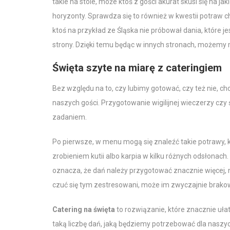
takie na stole, może ktoś z gości akurat skusi się na j
horyzonty. Sprawdza się to również w kwestii potraw c
ktoś na przykład ze Śląska nie próbował dania, które 
strony. Dzięki temu będąc w innych stronach, możemy 
Święta szyte na miarę z cateringiem
Bez względu na to, czy lubimy gotować, czy też nie, 
naszych gości. Przygotowanie wigilijnej wieczerzy cz
zadaniem.
Po pierwsze, w menu mogą się znaleźć takie potrawy, kt
zrobieniem kutii albo karpia w kilku różnych odsłonach
oznacza, że dań należy przygotować znacznie więcej,
czuć się tym zestresowani, może im zwyczajnie brak
Catering na święta
to rozwiązanie, które znacznie ułat
taką liczbę dań, jaką będziemy potrzebować dla naszy