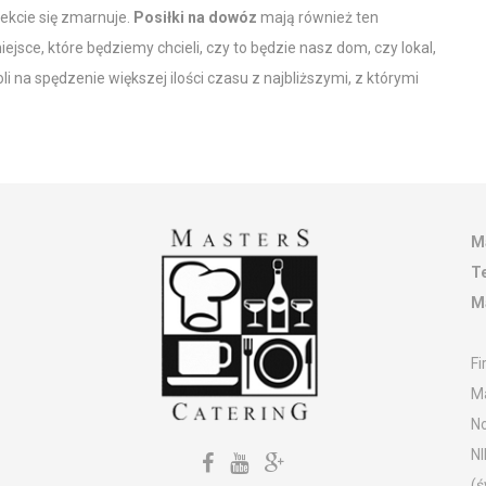
fekcie się zmarnuje.
Posiłki na dowóz
mają również ten
ejsce, które będziemy chcieli, czy to będzie nasz dom, czy lokal,
i na spędzenie większej ilości czasu z najbliższymi, z którymi
K
M
Te
M
Fi
Ma
No
NI
(ś