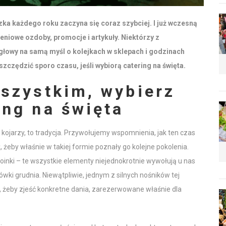
ka każdego roku zaczyna się coraz szybciej. I już wczesną
eniowe ozdoby, promocje i artykuły. Niektórzy z
 głowy na samą myśl o kolejkach w sklepach i godzinach
czędzić sporo czasu, jeśli wybiorą catering na święta.
wszystkim, wybierz
ing na święta
i kojarzy, to tradycja. Przywołujemy wspomnienia, jak ten czas
żeby właśnie w takiej formie poznały go kolejne pokolenia.
oinki – te wszystkie elementy niejednokrotnie wywołują u nas
cówki grudnia. Niewątpliwie, jednym z silnych nośników tej
o, żeby zjeść konkretne dania, zarezerwowane właśnie dla