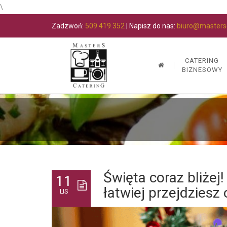
\
Zadzwoń:
509 419 352
| Napisz do nas:
biuro@mastersc
CATERING
BIZNESOWY
Święta coraz bliżej
11
łatwiej przejdziesz
LIS