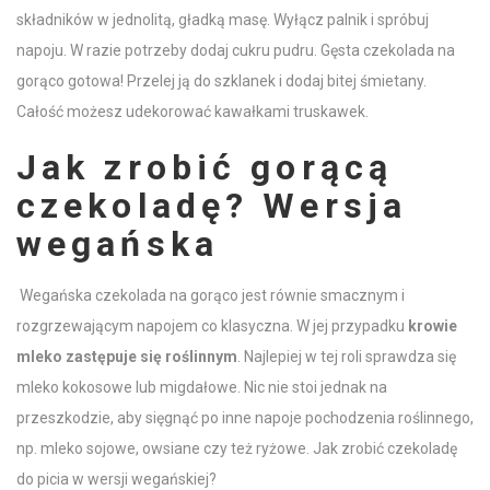
składników w jednolitą, gładką masę. Wyłącz palnik i spróbuj
napoju. W razie potrzeby dodaj cukru pudru.
Gęsta czekolada na
gorąco
gotowa! Przelej ją do szklanek i dodaj
bitej śmietany
.
Całość możesz udekorować kawałkami truskawek.
Jak
zrobić gorącą
czekoladę
? Wersja
wegańska
Wegańska
czekolada na gorąco
jest równie smacznym i
rozgrzewającym napojem co klasyczna. W jej przypadku
krowie
mleko
zastępuje się roślinnym
. Najlepiej w tej roli sprawdza się
mleko
kokosowe lub migdałowe. Nic nie stoi jednak na
przeszkodzie, aby sięgnąć po inne napoje pochodzenia roślinnego,
np.
mleko
sojowe, owsiane czy też ryżowe. Jak zrobić
czekoladę
do picia
w wersji wegańskiej?