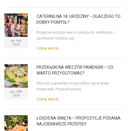
CATERING NA 18. URODZINY – DLACZEGO TO
DOBRY POMYSŁ?
Przyjęcie urodzinowe to okazja do celebracji i
spotkania rodziny, czy...
sty 16th
2025
Czytaj więcej
PRZEKĄSKI NA WIECZÓR PANIEŃSKI – CO
WARTO PRZYGOTOWAĆ?
Wieczór panieński może odbyć się w wielu
miejscach. Przyszłe panny...
gru 20th
2024
Czytaj więcej
ŁOSOŚ NA ŚWIĘTA – PROPOZYCJE PODANIA.
NAJCIEKAWSZE PRZEPISY