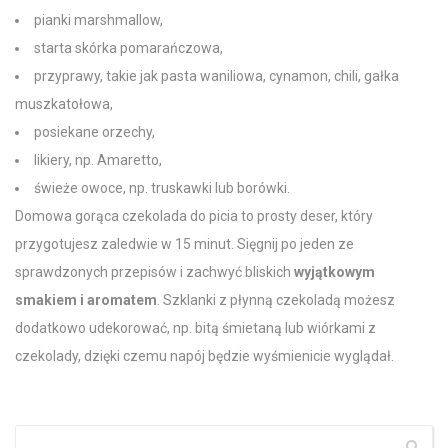
pianki marshmallow,
starta skórka pomarańczowa,
przyprawy, takie jak pasta waniliowa, cynamon, chili, gałka
muszkatołowa,
posiekane orzechy,
likiery, np. Amaretto,
świeże owoce, np. truskawki lub borówki.
Domowa gorąca czekolada do picia
to prosty deser, który
przygotujesz zaledwie w 15 minut. Sięgnij po jeden ze
sprawdzonych przepisów i zachwyć bliskich
wyjątkowym
smakiem i aromatem
. Szklanki z płynną
czekoladą
możesz
dodatkowo udekorować, np.
bitą śmietaną
lub wiórkami
z
czekolady
, dzięki czemu napój będzie wyśmienicie wyglądał.