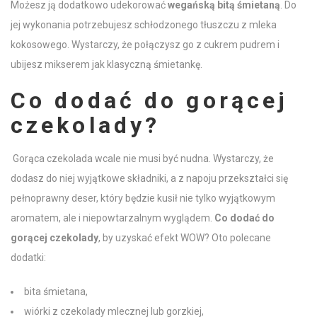
Możesz ją dodatkowo udekorować
wegańską
bitą śmietaną
. Do
jej wykonania potrzebujesz schłodzonego tłuszczu z mleka
kokosowego. Wystarczy, że połączysz go z cukrem pudrem i
ubijesz mikserem jak klasyczną śmietankę.
Co dodać do gorącej
czekolady
?
Gorąca czekolada
wcale nie musi być nudna. Wystarczy, że
dodasz do niej wyjątkowe składniki, a z napoju przekształci się
pełnoprawny deser, który będzie kusił nie tylko wyjątkowym
aromatem, ale i niepowtarzalnym wyglądem.
Co dodać do
gorącej czekolady
, by uzyskać efekt WOW? Oto polecane
dodatki:
bita śmietana
,
wiórki z czekolady mlecznej lub gorzkiej,