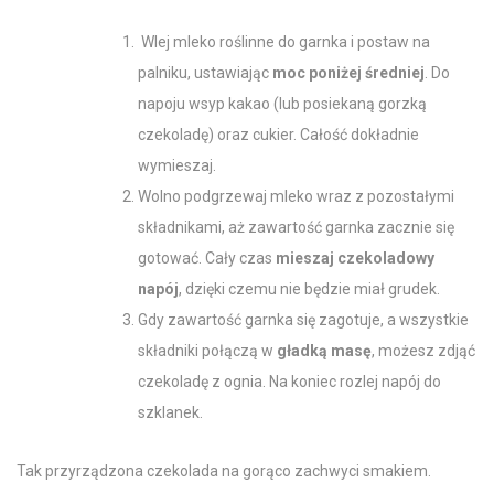
Wlej
mleko
roślinne do garnka i postaw na
palniku, ustawiając
moc poniżej średniej
. Do
napoju wsyp
kakao
(lub
posiekaną gorzką
czekoladę
) oraz cukier. Całość dokładnie
wymieszaj.
Wolno podgrzewaj
mleko
wraz z pozostałymi
składnikami, aż zawartość garnka zacznie się
gotować. Cały czas
mieszaj
czekoladowy
napój
, dzięki czemu nie będzie miał grudek.
Gdy zawartość garnka się zagotuje, a wszystkie
składniki połączą w
gładką masę
, możesz zdjąć
czekoladę
z ognia. Na koniec rozlej napój do
szklanek.
Tak przyrządzona
czekolada na gorąco
zachwyci smakiem.