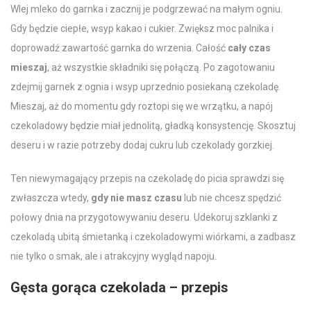
Wlej
mleko
do garnka i zacznij je podgrzewać na małym ogniu.
Gdy będzie ciepłe, wsyp
kakao
i cukier. Zwiększ moc palnika i
doprowadź zawartość garnka do wrzenia. Całość
cały czas
mieszaj
, aż wszystkie składniki się połączą. Po zagotowaniu
zdejmij garnek z ognia i wsyp uprzednio
posiekaną czekoladę
.
Mieszaj, aż do momentu gdy roztopi się we wrzątku, a
napój
czekoladowy
będzie miał jednolitą, gładką konsystencję. Skosztuj
deseru i w razie potrzeby dodaj cukru lub
czekolady gorzkiej
.
Ten niewymagający
przepis na czekoladę do picia
sprawdzi się
zwłaszcza wtedy,
gdy nie masz czasu
lub nie chcesz spędzić
połowy dnia na przygotowywaniu deseru. Udekoruj szklanki z
czekoladą
ubitą śmietanką
i czekoladowymi wiórkami, a zadbasz
nie tylko o smak, ale i atrakcyjny wygląd napoju.
Gęsta gorąca czekolada – przepis