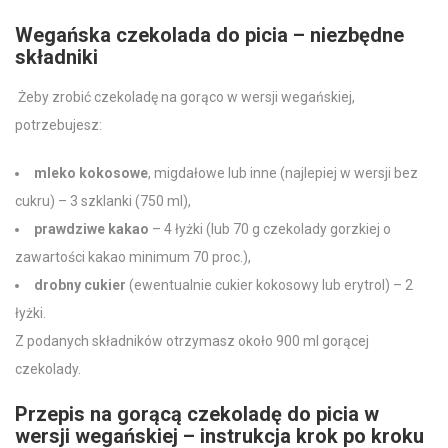
Wegańska czekolada do picia – niezbędne
składniki
Żeby zrobić
czekoladę na gorąco
w wersji wegańskiej,
potrzebujesz:
mleko
kokosowe
, migdałowe lub inne (najlepiej w wersji bez
cukru) – 3 szklanki (750 ml),
prawdziwe
kakao
– 4 łyżki (lub 70 g
czekolady gorzkiej
o
zawartości kakao minimum 70 proc.),
drobny cukier
(ewentualnie cukier kokosowy lub erytrol) – 2
łyżki.
Z podanych składników otrzymasz około 900 ml
gorącej
czekolady
.
Przepis na gorącą czekoladę do picia
w
wersji wegańskiej – instrukcja krok po kroku