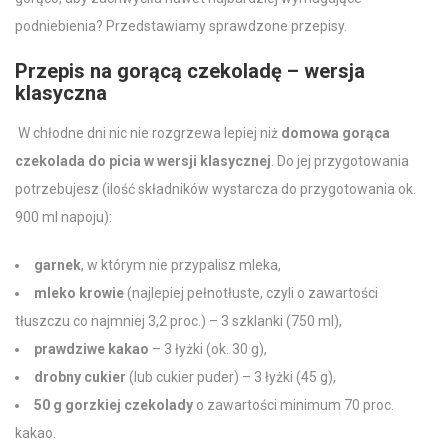
podniebienia? Przedstawiamy sprawdzone przepisy.
Przepis na gorącą czekoladę
– wersja
klasyczna
W chłodne dni nic nie rozgrzewa lepiej niż
domowa gorąca
czekolada do picia
w wersji klasycznej
. Do jej przygotowania
potrzebujesz (ilość składników wystarcza do przygotowania ok.
900 ml napoju):
garnek
, w którym nie przypalisz mleka,
mleko
krowie
(najlepiej pełnotłuste, czyli o zawartości
tłuszczu co najmniej 3,2 proc.) – 3 szklanki (750 ml),
prawdziwe
kakao
– 3 łyżki (ok. 30 g),
drobny cukier
(lub cukier puder) – 3 łyżki (45 g),
50 g
gorzkiej czekolady
o zawartości minimum 70 proc.
kakao
.