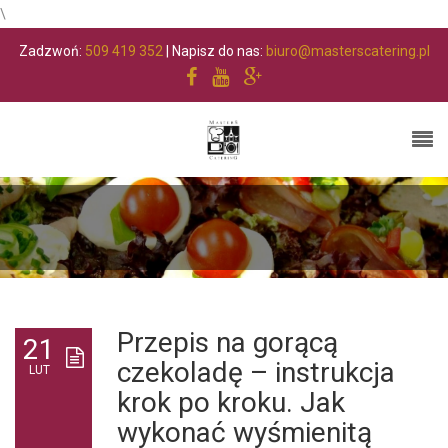
\
Zadzwoń:
509 419 352
| Napisz do nas:
biuro@masterscatering.pl
Przepis na gorącą
21
czekoladę – instrukcja
LUT
krok po kroku. Jak
wykonać wyśmienitą