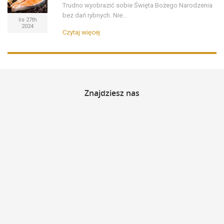
Trudno wyobrazić sobie Święta Bożego Narodzenia
bez dań rybnych. Nie...
lis 27th
2024
Czytaj więcej
Znajdziesz
nas