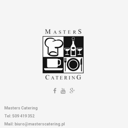
Kontakt
Masters Catering
Tel:
509 419 352
Mail:
biuro@masterscatering.pl