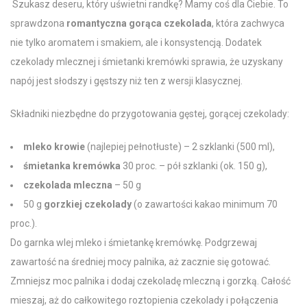
Szukasz deseru, który uświetni randkę? Mamy coś dla Ciebie. To
sprawdzona
romantyczna gorąca czekolada
, która zachwyca
nie tylko aromatem i smakiem, ale i konsystencją. Dodatek
czekolady mlecznej
i śmietanki kremówki sprawia, że uzyskany
napój jest słodszy i gęstszy niż ten z wersji klasycznej.
Składniki niezbędne do przygotowania gęstej,
gorącej czekolady
:
mleko
krowie
(najlepiej pełnotłuste) – 2 szklanki (500 ml),
śmietanka kremówka
30 proc. – pół szklanki (ok. 150 g),
czekolada mleczna
– 50 g
50 g
gorzkiej czekolady
(o zawartości
kakao
minimum 70
proc.).
Do garnka wlej mleko i śmietankę kremówkę. Podgrzewaj
zawartość na średniej mocy palnika, aż zacznie się gotować.
Zmniejsz moc palnika i dodaj
czekoladę mleczną
i gorzką. Całość
mieszaj, aż do
całkowitego roztopienia czekolady
i połączenia