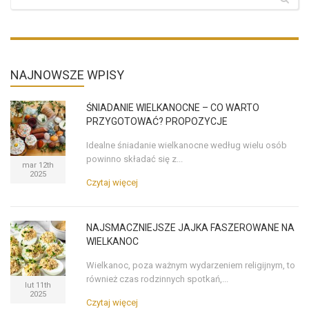
NAJNOWSZE
WPISY
ŚNIADANIE WIELKANOCNE – CO WARTO
PRZYGOTOWAĆ? PROPOZYCJE
Idealne śniadanie wielkanocne według wielu osób
powinno składać się z...
mar 12th
2025
Czytaj więcej
NAJSMACZNIEJSZE JAJKA FASZEROWANE NA
WIELKANOC
Wielkanoc, poza ważnym wydarzeniem religijnym, to
również czas rodzinnych spotkań,...
lut 11th
2025
Czytaj więcej