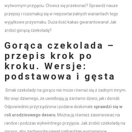
wytwornym przyjęciu. Chcesz się przekonać? Sprawdź nasze
przepisy i rozsmakuj się w niepowtarzalnych wariantach tego
wyjątkowe przysmaku. Duża ilość
kakao
gwarantowana! Jak
zrobić gorącą czekoladę
?
Gorąca czekolada
–
przepis krok po
kroku. Wersje:
podstawowa i gęsta
Smak czekolady na gorąco
nie może równać się z żadnym innym.
Nic więc dziwnego, że uwielbiają ją zarówno dzieci, jak i dorośli.
Odpowiednio przyrządzona i podana doskonale
sprawdzi się w
roli urodzinowego deseru
. Można ją również zaserwować na
randce i podczas wykwintnego przyjęcia. Jak
zrobić czekoladę na
gorąco
, aby zachwyciła nawet najbardziej wymagające