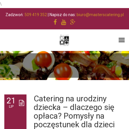
\
Zadzwoń:
509 419 352
| Napisz do nas:
biuro@masterscatering.pl
Catering na urodziny
21
dziecka – dlaczego się
LIP
opłaca? Pomysły na
poczęstunek dla dzieci