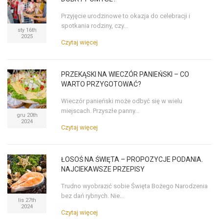
Przyjęcie urodzinowe to okazja do celebracji i
spotkania rodziny, czy...
sty 16th
2025
Czytaj więcej
PRZEKĄSKI NA WIECZÓR PANIEŃSKI – CO
WARTO PRZYGOTOWAĆ?
Wieczór panieński może odbyć się w wielu
miejscach. Przyszłe panny...
gru 20th
2024
Czytaj więcej
ŁOSOŚ NA ŚWIĘTA – PROPOZYCJE PODANIA.
NAJCIEKAWSZE PRZEPISY
Trudno wyobrazić sobie Święta Bożego Narodzenia
bez dań rybnych. Nie...
lis 27th
2024
Czytaj więcej