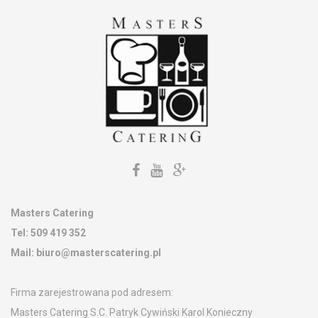
Kontakt
Masters Catering
Tel:
509 419 352
Mail:
biuro@masterscatering.pl
Firma zarejestrowana pod adresem:
Masters Catering S.C. Patryk Cywiński Karol Konieczny