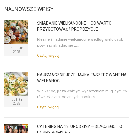
NAJNOWSZE
WPISY
ŚNIADANIE WIELKANOCNE – CO WARTO
PRZYGOTOWAĆ? PROPOZYCJE
Idealne śniadanie wielkanocne według wielu osób
powinno składać się z...
mar 12th
2025
Czytaj więcej
NAJSMACZNIEJSZE JAJKA FASZEROWANE NA
WIELKANOC
Wielkanoc, poza ważnym wydarzeniem religijnym, to
również czas rodzinnych spotkań,...
lut 11th
2025
Czytaj więcej
CATERING NA 18. URODZINY – DLACZEGO TO
DOBRY POMYSŁ?